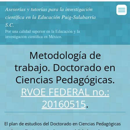
Asesorías y tutorías para la investigación
científica en la Educación Puig-Salabarría
S.C.
Por una calidad superior en la Educación y la
investigación científica en México.
Metodología de
trabajo.
Doctorado en
Ciencias Pedagógicas.
RVOE FEDERAL no.:
20160515
.
El plan de estudios del Doctorado en Ciencias Pedagógicas