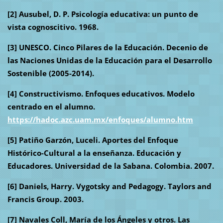
[2] Ausubel, D. P. Psicología educativa: un punto de
vista cognoscitivo.
1968.
[3]
UNESCO. Cinco Pilares de la Educación. Decenio de
las Naciones Unidas de la Educación para el Desarrollo
Sostenible (2005-2014).
[4]
Constructivismo. Enfoques educativos. Modelo
centrado en el alumno.
https://hadoc.azc.uam.mx/enfoques/alumno.htm
[5]
Patiño Garzón, Luceli. Aportes del Enfoque
Histórico-Cultural a la enseñanza. Educación y
Educadores. Universidad de la Sabana. Colombia. 2007.
[6] Daniels, Harry. Vygotsky and Pedagogy. Taylors and
Francis Group. 2003.
[7]
Navales Coll, María de los Ángeles y otros. Las