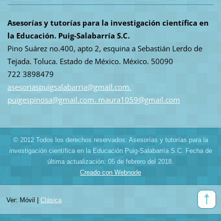
Asesorías y tutorías para la investigación científica en
la Educación. Puig-Salabarría S.C.
Pino Suárez no.400, apto 2, esquina a Sebastián Lerdo de
Tejada. Toluca. Estado de México. México. 50090
722 3898479
asesoriaspuigsalabarria@gmail.com.
puigespinosa@gmail.com. maura1059@gmail.com
© 2012 Todos los derechos reservados: Asesorías y tutorías para la
investigación científica en la Educación Puig-Salabarría S.C. Fecha de
última actualización: 05 de febrero del 2018.
Creado con Webnode
Ver:
Móvil
|
Clásica